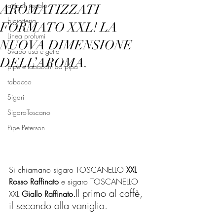
articoli regalo
AROMATIZZATI
bigiotteria
FORMATO XXL! LA
Linea profumi
NUOVA DIMENSIONE
Svapo usa e getta
DELL’AROMA.
pipe e tabacchi da pipa
tabacco
Sigari
SigaroToscano
Pipe Peterson
Si chiamano sigaro TOSCANELLO 
XXL 
Rosso Raffinato
 e sigaro TOSCANELLO 
Il primo al caffè, 
XXL 
Giallo Raffinato.
il secondo alla vaniglia. 