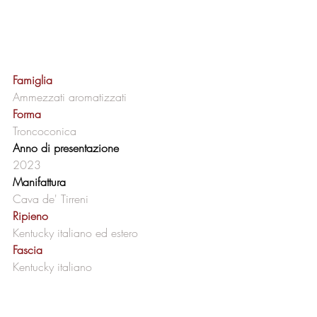
Famiglia 
Ammezzati aromatizzati
Forma 
Troncoconica
Anno di presentazione
2023
Manifattura
Cava de' Tirreni
Ripieno 
Kentucky italiano ed estero
Fascia 
Kentucky italiano