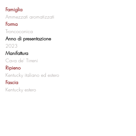
Famiglia 
Ammezzati aromatizzati
Forma 
Troncoconica
Anno di presentazione
2023
Manifattura
Cava de' Tirreni
Ripieno 
Kentucky italiano ed estero
Fascia 
Kentucky estero