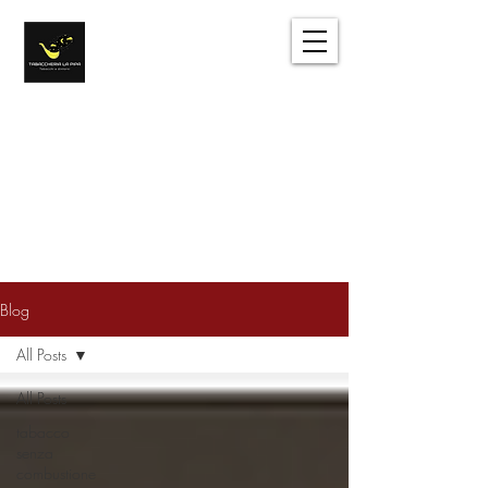
Tabacchi e dintorni
Sentirsi come a casa
Accedi
Blog
All Posts
All Posts
tabacco
senza
combustione