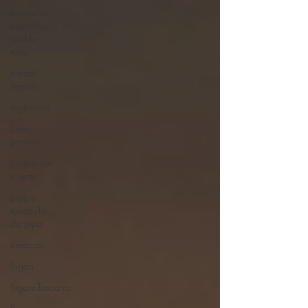
dispositivi
elettronici
scalda
taba
articoli
regalo
bigiotteria
Linea
profumi
Svapo usa
e getta
pipe e
tabacchi
da pipa
tabacco
Sigari
SigaroToscano