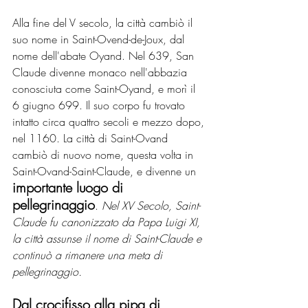
Alla fine del V secolo, la città cambiò il 
suo nome in Saint-Ovend-de-Joux, dal 
nome dell'abate Oyand. Nel 639, San 
Claude divenne monaco nell'abbazia 
conosciuta come Saint-Oyand, e morì il 
6 giugno 699. Il suo corpo fu trovato 
intatto circa quattro secoli e mezzo dopo, 
nel 1160. La città di Saint-Ovand 
cambiò di nuovo nome, questa volta in 
Saint-Ovand-Saint-Claude, e divenne un 
importante luogo di 
pellegrinaggio
. 
Nel XV Secolo, Saint-
Claude fu canonizzato da Papa Luigi XI, 
la città assunse il nome di Saint-Claude e 
continuò a rimanere una meta di 
pellegrinaggio.
Dal crocifisso alla pipa di 