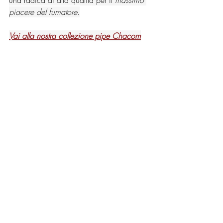
una radica di alta qualità per il 
massimo 
piacere del fumatore.
Vai alla nostra collezione pipe Chacom
fumare la pipa
curiosità sulla pipa
tabacchi da pipa
pipa
pipe chacom
chacom
pipe francesi
vendita pipe
pipe e tabacchi da pipa