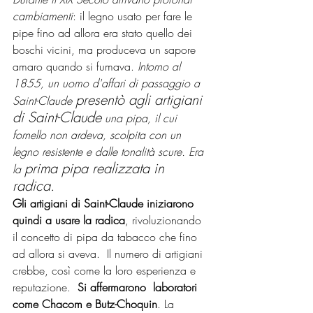
cambiamenti
: il legno usato per fare le 
pipe fino ad allora era stato quello dei 
boschi vicini, ma produceva un sapore 
amaro quando si fumava. 
Intorno al 
1855, un uomo d'affari di passaggio a 
presentò agli artigiani 
Saint-Claude 
di Saint-Claude
 una pipa, il cui 
fornello non ardeva, scolpita con un 
legno resistente e dalle tonalità scure. Era 
prima pipa realizzata in 
la 
radica.
Gli artigiani di Saint-Claude iniziarono 
quindi a usare la radica
, rivoluzionando 
il concetto di pipa da tabacco che fino 
ad allora si aveva.  Il numero di artigiani 
crebbe, così come la loro esperienza e 
reputazione.  
Si affermarono  laboratori 
come Chacom e Butz-Choquin
. La 