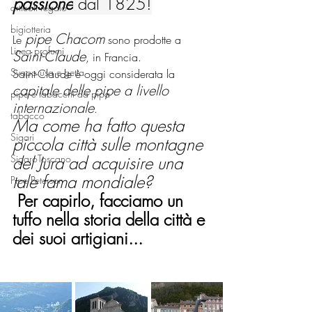
passione
 dal 1825!
articoli regalo
bigiotteria
pipe Chacom
Le 
 sono prodotte a 
Linea profumi
Saint-Claude
, in Francia. 
Svapo usa e getta
Saint-Claude è oggi considerata la 
capitale delle pipe a livello 
pipe e tabacchi da pipa
internazionale
. 
tabacco
Ma come ha fatto questa 
Sigari
piccola città sulle montagne 
SigaroToscano
del Jura ad acquisire una 
tale fama mondiale?
Pipe Peterson
Per capirlo, facciamo un 
tuffo nella storia della città e 
dei suoi artigiani...