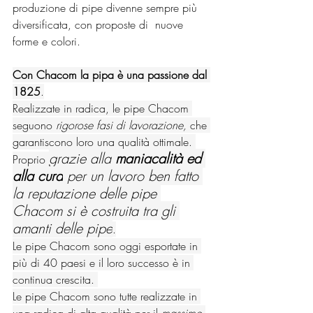
produzione di pipe divenne sempre più 
diversificata, con proposte di  nuove 
forme e colori.
Con Chacom la pipa è una passione dal 
1825
.
Realizzate in radica, le pipe Chacom 
seguono 
rigorose fasi di lavorazione,
 che 
garantiscono loro una qualità ottimale. 
grazie alla 
maniacalità ed 
Proprio 
alla cura
 per un lavoro ben fatto 
la reputazione delle pipe 
Chacom si è costruita tra gli 
amanti delle pipe
.
Le pipe Chacom sono oggi esportate in 
più di 40 paesi e il loro successo è in 
continua crescita. 
Le pipe Chacom sono tutte realizzate in 