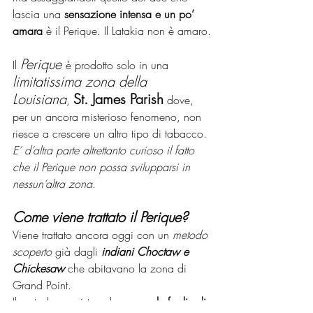
lascia una 
sensazione intensa e un po’ 
amara
 è il Perique. Il Latakia non è amaro.
Perique 
Il 
è prodotto solo in una 
limitatissima zona della 
Louisiana
St. James Parish
, 
 dove, 
per un ancora misterioso fenomeno, non 
riesce a crescere un altro tipo di tabacco. 
E’ d’altra parte altrettanto curioso il fatto 
che il Perique non possa svilupparsi in 
nessun’altra zona
.
Come viene trattato il Perique?
Viene trattato ancora oggi con un 
metodo 
scoperto
 già dagli 
indiani Choctaw e 
Chickesaw
 che abitavano la zona di 
Grand Point. 
Il metodo consiste nel 
pressare le foglie di 