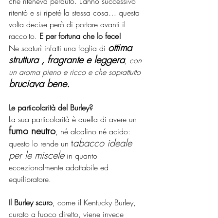
che riteneva perduto. L’anno successivo 
ritentò e si ripeté la stessa cosa… questa 
volta decise però di portare avanti il 
raccolto. 
E per fortuna che lo fece!
ottima 
Ne scaturì infatti una foglia di 
struttura , fragrante e leggera
, con 
un aroma pieno e ricco e che soprattutto 
bruciava bene.
Le particolarità del Burley?
La sua particolarità è quella di avere un 
fumo neutro
, né alcalino né acido: 
t
abacco ideale 
questo lo rende un 
per le miscele
 in quanto 
eccezionalmente adattabile ed 
equilibratore. 
Il Burley scuro
, come il Kentucky Burley, 
curato a fuoco diretto, viene invece 