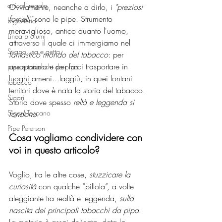
articoli regalo
Ovviamente, neanche a dirlo, i 
"preziosi 
fornelli"
 sono le pipe. Strumento 
bigiotteria
meraviglioso, antico quanto l'uomo, 
Linea profumi
attraverso il quale ci immergiamo nel 
Svapo usa e getta
fantastico mondo del tabacco
: per 
assaporarlo e per farci trasportare in 
pipe e tabacchi da pipa
luoghi ameni...laggiù, in quei lontani 
tabacco
territori dove è nata la storia del tabacco. 
Sigari
Storia dove spesso 
reltà e leggenda si 
SigaroToscano
fondono
.
Pipe Peterson
Cosa vogliamo condividere con 
voi in questo articolo?
Voglio, tra le altre cose, 
stuzzicare la 
curiosità
 con qualche “pillola”, a volte 
aleggiante tra realtà e leggenda, 
sulla 
nascita dei principali tabacchi da pipa
. 