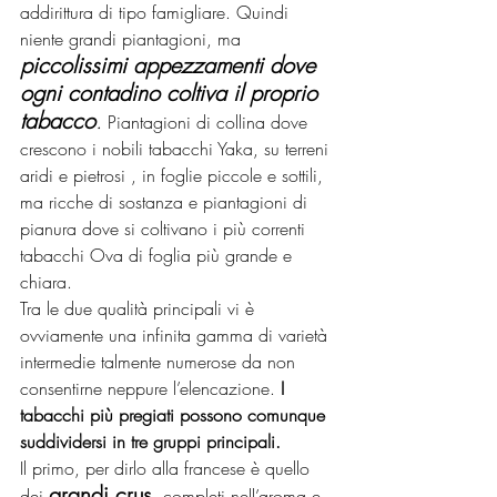
addirittura di tipo famigliare. Quindi 
niente grandi piantagioni, ma
piccolissimi appezzamenti dove 
ogni contadino coltiva il proprio 
tabacco
.
 Piantagioni di collina dove 
crescono i nobili tabacchi Yaka, su terreni 
aridi e pietrosi , in foglie piccole e sottili, 
ma ricche di sostanza e piantagioni di 
pianura dove si coltivano i più correnti 
tabacchi Ova di foglia più grande e 
chiara.
Tra le due qualità principali vi è 
ovviamente una infinita gamma di varietà 
intermedie talmente numerose da non 
consentirne neppure l’elencazione. 
I 
tabacchi più pregiati possono comunque 
suddividersi in tre gruppi principali.
Il primo, per dirlo alla francese è quello 
grandi crus
dei 
, completi nell’aroma e 