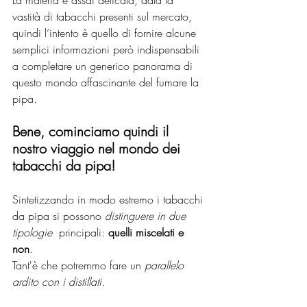
La materia è assai delicata, data la 
vastità di tabacchi presenti sul mercato, 
quindi l’intento è quello di fornire alcune 
semplici informazioni però indispensabili 
a completare un generico panorama di 
questo mondo affascinante del fumare la 
pipa.
Bene, cominciamo quindi il 
nostro viaggio nel mondo dei 
tabacchi da pipa!
Sintetizzando in modo estremo i tabacchi 
da pipa si possono 
distinguere in due 
tipologie
  principali: 
quelli miscelati e 
non
.
Tant'è che potremmo fare un 
parallelo 
ardito con i distillati.