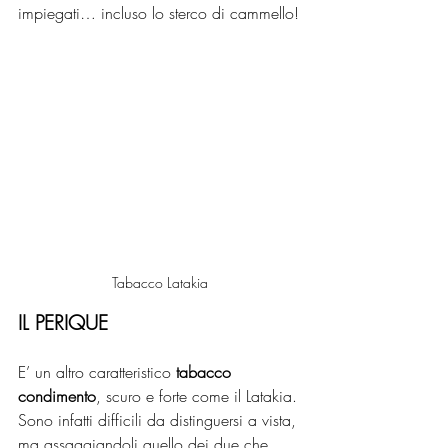
impiegati… incluso lo sterco di cammello!
Tabacco Latakia
IL PERIQUE
E’ un altro caratteristico 
tabacco 
condimento
, scuro e forte come il Latakia. 
Sono infatti difficili da distinguersi a vista, 
ma assaggiandoli quello dei due che 