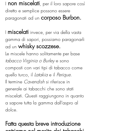
 non miscelati
I
, per il loro sapore così 
diretto e semplice possono essere 
corposo Burbon.
paragonati ad un 
miscelati
I 
 invece, per via della vasta 
gamma di sapori, possiamo paragonarli 
whisky scozzese.
ad un 
Le miscele hanno solitamente per base 
tabacco Virginia o Burley
 e sono 
composti con vari tipi di tabacco come 
quello turco, il 
Latakia
 e il 
Perique
.
Il termine 
Cavendish
 si riferisce in 
generale ai tabacchi che sono stati 
miscelati. Questi raggiungono in quanto 
a sapore tutta la gamma dall’aspro al 
dolce.
Fatta questa breve introduzione 
entriamo nel merito dei tabacchi 