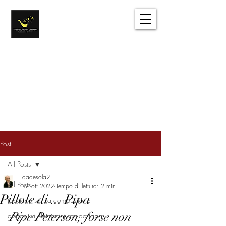
Tabacchi e dintorni
Sentirsi come a casa
Accedi
Post
All Posts
dadesola2
All Posts
17 ott 2022
Tempo di lettura: 2 min
Pillole di ... Pipa
tabacco senza combustione
Pipe Peterson, forse non 
dispositivi elettronici scalda taba