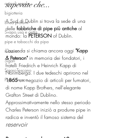
sapevate che...
articoli regalo
bigiotteria
A Sud di Dublin si trova la sede di una 
Linea profumi
delle 
fabbriche di pipe più antiche
 al 
Svapo usa e getta
mondo: la 
PETERSON
 of Dublin.
pipe e tabacchi da pipa
L'azienda si chiama ancora oggi 
"Kapp 
tabacco
& Peterson"
 in memoria dei fondatori, i 
Sigari
fratelli Friedrich e Heinrich Kapp di 
SigaroToscano
Norimberga. I due tedeschi aprirono nel 
Pipe Peterson
1865 
un negozio di articoli per fumatori, 
di nome Kapp Brothers, nell'elegante 
Grafton Street di Dublino.
Approssimativamente nello stesso periodo 
Charles Peterson iniziò a produrre pipe in 
radica e inventò il famoso sistema del 
reservoir