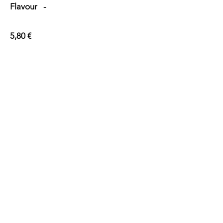
Flavour -
5,80 €
Tabacchi e dintorni
Iscriviti alla nostra Newsletter
Invia
tabacchi.dintorni@gmail.com
011 38 55 588