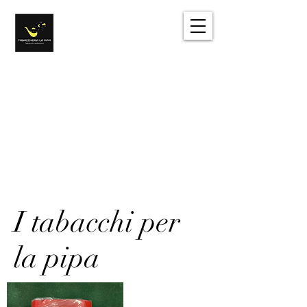
Tabacchi e dintorni
Sentirsi come a casa
Accedi
I tabacchi per
la pipa