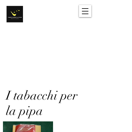
Tabacchi e dintorni
Sentirsi come a casa
Accedi
I tabacchi per
la pipa