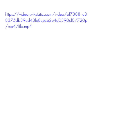
https://video.wixstatic.com/video/bf7388_c8
8375db39cd43fe8cecb2e4d0390cf0/720p
/mp4/file.mp4
tabacco senza combustione
glo hyper
dispositivi elettronici scaldatabacco
dispositivi elettronici scalda taba