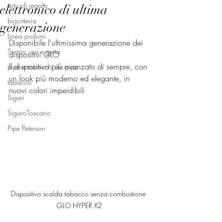
articoli regalo
elettronico di ultima
bigiotteria
generazione
Linea profumi
Disponibile l'ultimissima generazione dei 
Svapo usa e getta
dispositivi GLO
Il dispositivo più avanzato di sempre, con 
pipe e tabacchi da pipa
un look più moderno ed elegante, in 
tabacco
nuovi colori imperdibili
Sigari
SigaroToscano
Pipe Peterson
Dispositivo scalda tabacco senza combustione 
GLO HYPER X2