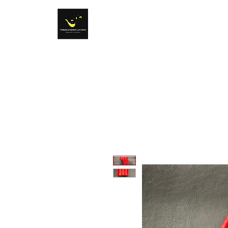
Tabacchi e dintorni
Sentirsi come a casa