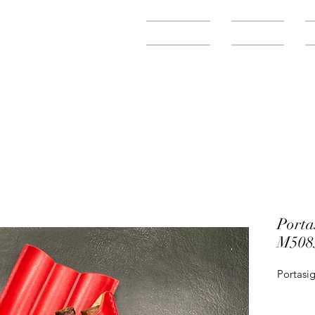
Home
Negozio
Porta
M508
Portasig