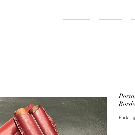
Home
Negozio
Porta
Bord
Portasig