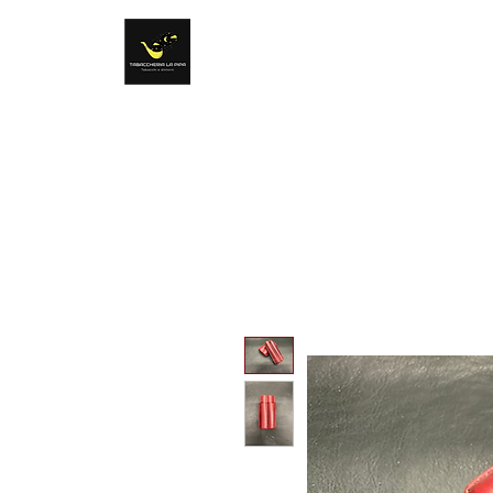
Tabacchi e dintorni
Sentirsi come a casa