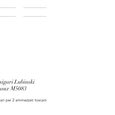
Accedi
Servizi
Blog
sigari Lubinski
eaux M5083
ari per 2 ammezzati toscani