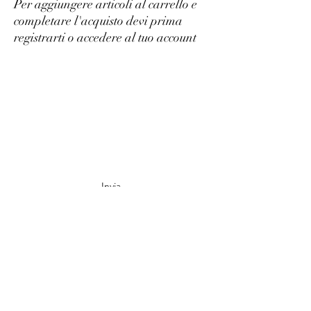
Per aggiungere articoli al carrello e
completare l'acquisto devi prima
registrarti o accedere al tuo account
Tabacchi e dintorni
Iscriviti alla nostra Newsletter
Invia
tabacchi.dintorni@gmail.com
011 38 55 588
Via Dante Di Nanni 122, 10141 Torino TO, Italia