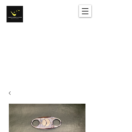
Tabacchi e dintorni
Sentirsi come a casa
Accedi