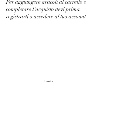
Per aggiungere articoli al carrello e
completare l'acquisto devi prima
registrarti o accedere al tuo account
Tabacchi e dintorni
Iscriviti alla nostra Newsletter
Invia
tabacchi.dintorni@gmail.com
011 38 55 588
Via Dante Di Nanni 122, 10141 Torino TO, Italia