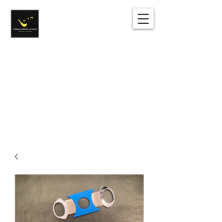
Tabacchi e dintorni
Sentirsi come a casa
Accedi