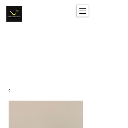
Tabacchi e dintorni
Sentirsi come a casa
Accedi