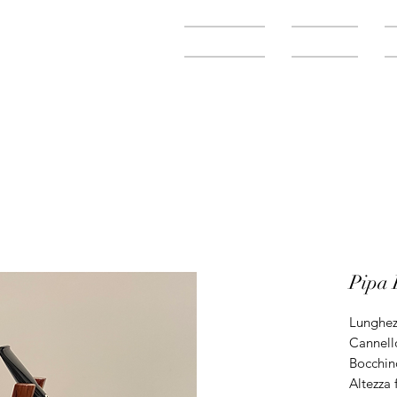
Home
Negozio
Pipa 
Lunghez
Cannell
Bocchin
Altezza 