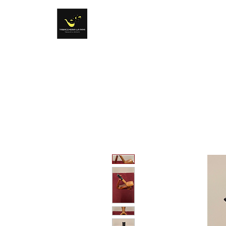
Tabacchi e dintorni
Sentirsi come a casa